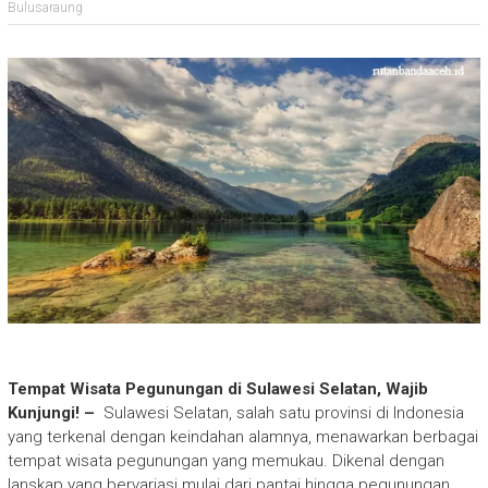
Bulusaraung
Tempat Wisata Pegunungan di Sulawesi Selatan, Wajib
Kunjungi! –
Sulawesi Selatan, salah satu provinsi di Indonesia
yang terkenal dengan keindahan alamnya, menawarkan berbagai
tempat wisata pegunungan yang memukau. Dikenal dengan
lanskap yang bervariasi mulai dari pantai hingga pegunungan,