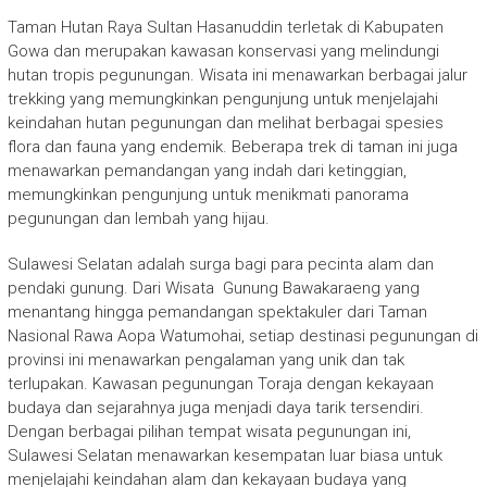
Taman Hutan Raya Sultan Hasanuddin terletak di Kabupaten
Gowa dan merupakan kawasan konservasi yang melindungi
hutan tropis pegunungan. Wisata ini menawarkan berbagai jalur
trekking yang memungkinkan pengunjung untuk menjelajahi
keindahan hutan pegunungan dan melihat berbagai spesies
flora dan fauna yang endemik. Beberapa trek di taman ini juga
menawarkan pemandangan yang indah dari ketinggian,
memungkinkan pengunjung untuk menikmati panorama
pegunungan dan lembah yang hijau.
Sulawesi Selatan adalah surga bagi para pecinta alam dan
pendaki gunung. Dari Wisata Gunung Bawakaraeng yang
menantang hingga pemandangan spektakuler dari Taman
Nasional Rawa Aopa Watumohai, setiap destinasi pegunungan di
provinsi ini menawarkan pengalaman yang unik dan tak
terlupakan. Kawasan pegunungan Toraja dengan kekayaan
budaya dan sejarahnya juga menjadi daya tarik tersendiri.
Dengan berbagai pilihan tempat wisata pegunungan ini,
Sulawesi Selatan menawarkan kesempatan luar biasa untuk
menjelajahi keindahan alam dan kekayaan budaya yang