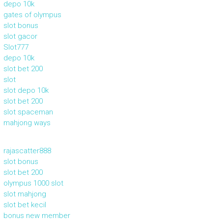
depo 10k
gates of olympus
slot bonus
slot gacor
Slot777
depo 10k
slot bet 200
slot
slot depo 10k
slot bet 200
slot spaceman
mahjong ways
rajascatter888
slot bonus
slot bet 200
olympus 1000 slot
slot mahjong
slot bet kecil
bonus new member