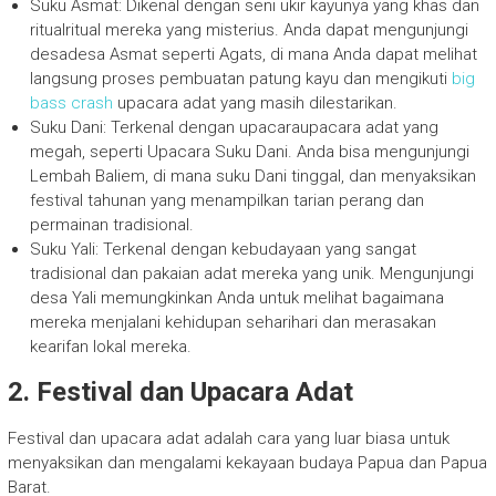
Suku Asmat: Dikenal dengan seni ukir kayunya yang khas dan
ritualritual mereka yang misterius. Anda dapat mengunjungi
desadesa Asmat seperti Agats, di mana Anda dapat melihat
langsung proses pembuatan patung kayu dan mengikuti
big
bass crash
upacara adat yang masih dilestarikan.
Suku Dani: Terkenal dengan upacaraupacara adat yang
megah, seperti Upacara Suku Dani. Anda bisa mengunjungi
Lembah Baliem, di mana suku Dani tinggal, dan menyaksikan
festival tahunan yang menampilkan tarian perang dan
permainan tradisional.
Suku Yali: Terkenal dengan kebudayaan yang sangat
tradisional dan pakaian adat mereka yang unik. Mengunjungi
desa Yali memungkinkan Anda untuk melihat bagaimana
mereka menjalani kehidupan seharihari dan merasakan
kearifan lokal mereka.
2. Festival dan Upacara Adat
Festival dan upacara adat adalah cara yang luar biasa untuk
menyaksikan dan mengalami kekayaan budaya Papua dan Papua
Barat.