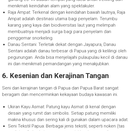
menikmati keindahan alam yang spektakuler.
Raja Ampat: Terkenal dengan keindahan bawah lautnya, Raja
Ampat adalah destinasi utama bagi penyelam. Terumbu
karang yang kaya dan biodiversitas laut yang melimpah
membuatnya menjadi surga bagi para penyelam dan
penggemar snorkeling.
Danau Sentani: Terletak dekat dengan Jayapura, Danau
Sentani adalah danau terbesar di Papua yang di kelilingi oleh
pegunungan. Anda bisa menjelajahi pulaupulau kecil di danau
ini dan menikmati pemandangan yang menakjubkan.
6. Kesenian dan Kerajinan Tangan
Seni dan kerajinan tangan di Papua dan Papua Barat sangat
beragam dan mencerminkan kekayaan budaya kawasan ini.
Ukiran Kayu Asmat: Patung kayu Asmat di kenal dengan
desain yang rumit dan simbolis. Setiap patung memiliki
makna khusus dan sering kali di gunakan dalam upacara adat.
Seni Tekstil Papua: Berbagai jenis tekstil, seperti noken (tas