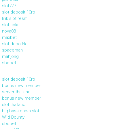
slot777
slot deposit 10rb
link slot resmi
slot hoki
nova88
maxbet
slot depo 5k
spaceman
mahjong
sbobet
slot deposit 10rb
bonus new member
server thailand
bonus new member
slot thailand
big bass crash slot
Wild Bounty
sbobet