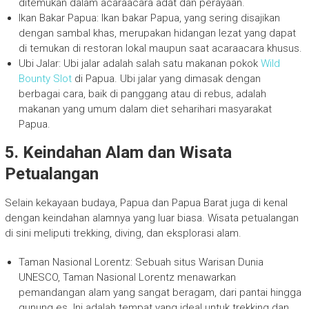
ditemukan dalam acaraacara adat dan perayaan.
Ikan Bakar Papua: Ikan bakar Papua, yang sering disajikan
dengan sambal khas, merupakan hidangan lezat yang dapat
di temukan di restoran lokal maupun saat acaraacara khusus.
Ubi Jalar: Ubi jalar adalah salah satu makanan pokok
Wild
Bounty Slot
di Papua. Ubi jalar yang dimasak dengan
berbagai cara, baik di panggang atau di rebus, adalah
makanan yang umum dalam diet seharihari masyarakat
Papua.
5. Keindahan Alam dan Wisata
Petualangan
Selain kekayaan budaya, Papua dan Papua Barat juga di kenal
dengan keindahan alamnya yang luar biasa. Wisata petualangan
di sini meliputi trekking, diving, dan eksplorasi alam.
Taman Nasional Lorentz: Sebuah situs Warisan Dunia
UNESCO, Taman Nasional Lorentz menawarkan
pemandangan alam yang sangat beragam, dari pantai hingga
gunung es. Ini adalah tempat yang ideal untuk trekking dan