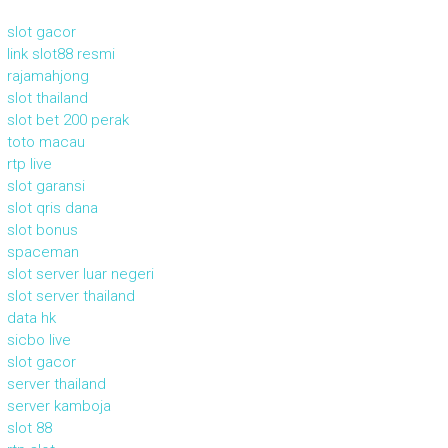
slot gacor
link slot88 resmi
rajamahjong
slot thailand
slot bet 200 perak
toto macau
rtp live
slot garansi
slot qris dana
slot bonus
spaceman
slot server luar negeri
slot server thailand
data hk
sicbo live
slot gacor
server thailand
server kamboja
slot 88