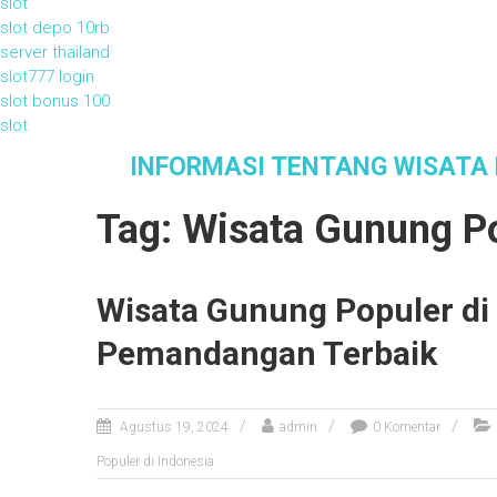
slot
slot depo 10rb
server thailand
slot777 login
slot bonus 100
slot
S
INFORMASI TENTANG WISATA
k
i
Tag: Wisata Gunung Po
p
t
o
c
Wisata Gunung Populer di
o
n
Pemandangan Terbaik
t
e
n
Agustus 19, 2024
admin
0 Komentar
t
Populer di Indonesia