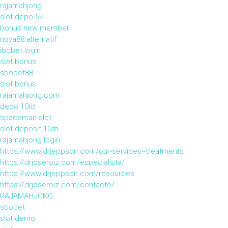
rajamahjong
slot depo 5k
bonus new member
nova88 alternatif
ibcbet login
slot bonus
sbobet88
slot bonus
rajamahjong.com
depo 10rb
spaceman slot
slot deposit 10rb
rajamahjong login
https://www.drjeppson.com/our-services--treatments
https://drjoseroiz.com/especialista/
https://www.drjeppson.com/resources
https://drjoseroiz.com/contacto/
RAJAMAHJONG
sbobet
slot demo