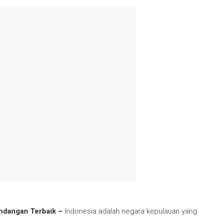
ndangan Terbaik –
Indonesia adalah negara kepulauan yang