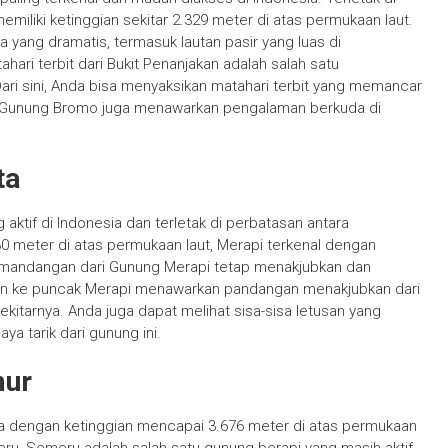
iliki ketinggian sekitar 2.329 meter di atas permukaan laut.
yang dramatis, termasuk lautan pasir yang luas di
ari terbit dari Bukit Penanjakan adalah salah satu
ari sini, Anda bisa menyaksikan matahari terbit yang memancar
ya. Gunung Bromo juga menawarkan pengalaman berkuda di
ta
aktif di Indonesia dan terletak di perbatasan antara
0 meter di atas permukaan laut, Merapi terkenal dengan
 pemandangan dari Gunung Merapi tetap menakjubkan dan
 ke puncak Merapi menawarkan pandangan menakjubkan dari
kitarnya. Anda juga dapat melihat sisa-sisa letusan yang
a tarik dari gunung ini.
mur
a dengan ketinggian mencapai 3.676 meter di atas permukaan