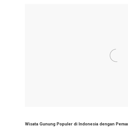
Wisata Gunung Populer di Indonesia dengan Pema