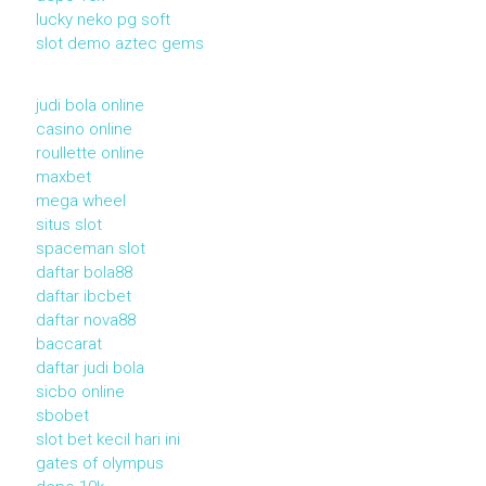
lucky neko pg soft
slot demo aztec gems
judi bola online
casino online
roullette online
maxbet
mega wheel
situs slot
spaceman slot
daftar bola88
daftar ibcbet
daftar nova88
baccarat
daftar judi bola
sicbo online
sbobet
slot bet kecil hari ini
gates of olympus