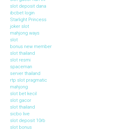
slot deposit dana
ibcbet login
Starlight Princess
joker slot
mahjong ways
slot
bonus new member
slot thailand
slot resmi
spaceman
server thailand
rtp slot pragmatic
mahjong
slot bet kecil
slot gacor
slot thailand
sicbo live
slot deposit 10rb
slot bonus