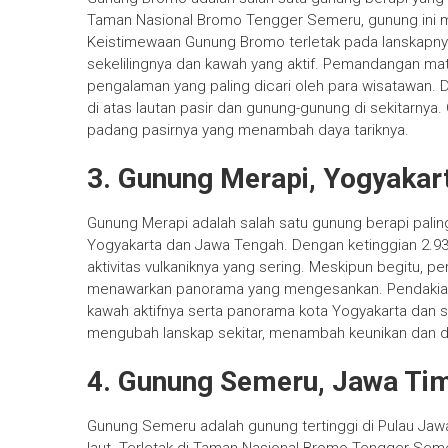
Taman Nasional Bromo Tengger Semeru, gunung ini mem
Keistimewaan Gunung Bromo terletak pada lanskapnya 
sekelilingnya dan kawah yang aktif. Pemandangan matah
pengalaman yang paling dicari oleh para wisatawan. D
di atas lautan pasir dan gunung-gunung di sekitarn
padang pasirnya yang menambah daya tariknya.
3. Gunung Merapi, Yogyakar
Gunung Merapi adalah salah satu gunung berapi paling 
Yogyakarta dan Jawa Tengah. Dengan ketinggian 2.93
aktivitas vulkaniknya yang sering. Meskipun begitu,
menawarkan panorama yang mengesankan. Pendakian
kawah aktifnya serta panorama kota Yogyakarta dan se
mengubah lanskap sekitar, menambah keunikan dan day
4. Gunung Semeru, Jawa Ti
Gunung Semeru adalah gunung tertinggi di Pulau Jaw