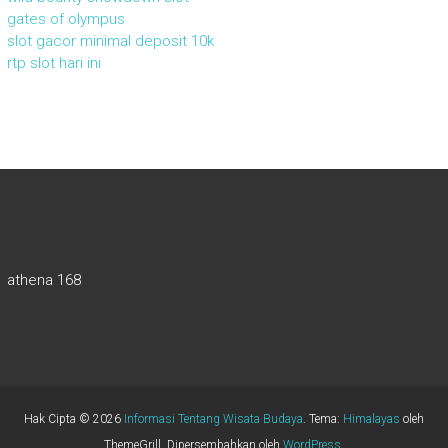
gates of olympus
slot gacor minimal deposit 10k
rtp slot hari ini
athena 168
Hak Cipta © 2026
Informasi Tentang Wisata Budaya
. Tema:
Himalayas
oleh
ThemeGrill. Dipersembahkan oleh
WordPress
.