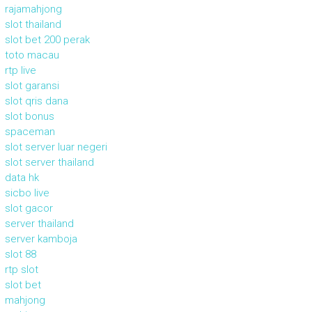
rajamahjong
slot thailand
slot bet 200 perak
toto macau
rtp live
slot garansi
slot qris dana
slot bonus
spaceman
slot server luar negeri
slot server thailand
data hk
sicbo live
slot gacor
server thailand
server kamboja
slot 88
rtp slot
slot bet
mahjong