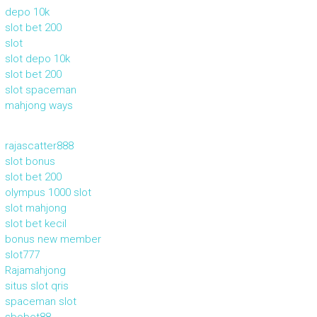
depo 10k
slot bet 200
slot
slot depo 10k
slot bet 200
slot spaceman
mahjong ways
rajascatter888
slot bonus
slot bet 200
olympus 1000 slot
slot mahjong
slot bet kecil
bonus new member
slot777
Rajamahjong
situs slot qris
spaceman slot