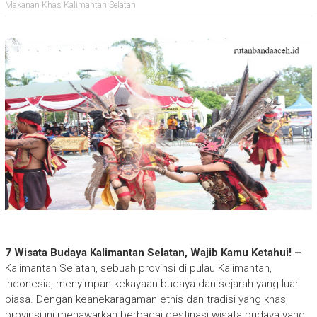
Makanan Khas Kalimantan Selatan
7 Wisata Budaya Kalimantan Selatan, Wajib Kamu Ketahui! –
Kalimantan Selatan, sebuah provinsi di pulau Kalimantan,
Indonesia, menyimpan kekayaan budaya dan sejarah yang luar
biasa. Dengan keanekaragaman etnis dan tradisi yang khas,
provinsi ini menawarkan berbagai destinasi wisata budaya yang