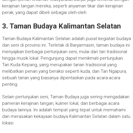
kerajinan tangan mereka, seperti anyaman tikar dan kerajinan
perak, yang dapat dibeli sebagai oleh-oleh.
3. Taman Budaya Kalimantan Selatan
Taman Budaya Kalimantan Selatan adalah pusat kegiatan budaya
dan seni di provinsi ini. Terletak di Banjarmasin, taman budaya ini
menyajikan berbagai pertunjukan seni, mulai dari tari tradisional
hingga musik lokal. Pengunjung dapat menikmati pertunjukan
Tari Kuda Kepang, yang merupakan tarian tradisional yang
melibatkan penari yang beraksi seperti kuda, dan Tari Ngapura,
sebuah tarian yang biasanya dipentaskan pada acara-acara
penting.
Selain pertunjukan seni, Taman Budaya juga sering mengadakan
pameran kerajinan tangan, kuliner lokal, dan berbagai acara
budaya lainnya. Ini adalah tempat yang tepat untuk memahami
dan merasakan kekayaan budaya Kalimantan Selatan dalam satu
lokasi.