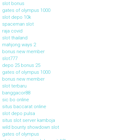
slot bonus
gates of olympus 1000
slot depo 10k
spaceman slot
raja covid
slot thailand
mahjong ways 2
bonus new member
slot777
depo 25 bonus 25
gates of olympus 1000
bonus new member
slot terbaru
banggacor88
sic bo online
situs baccarat online
slot depo pulsa
situs slot server kamboja
wild bounty showdown slot
gates of olympus