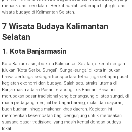
menarik dan mendalam. Berikut adalah beberapa highlight dari
wisata budaya di Kalimantan Selatan.
7 Wisata Budaya Kalimantan
Selatan
1. Kota Banjarmasin
Kota Banjarmasin, ibu kota Kalimantan Selatan, dikenal dengan
julukan “Kota Seribu Sungai”. Sungai-sungai di kota ini bukan
hanya berfungsi sebagai transportasi, tetapi juga sebagai pusat
kegiatan ekonomi dan budaya. Salah satu atraksi utama di
Banjarmasin adalah Pasar Terapung Lok Baintan. Pasar ini
merupakan pasar tradisional yang berlangsung di atas sungai, di
mana pedagang menjual berbagai barang, mulai dari sayuran,
buah-buahan, hingga makanan khas daerah. Kegiatan ini
memberikan kesempatan bagi pengunjung untuk merasakan
suasana pasar tradisional yang masih kental dengan budaya
lokal.