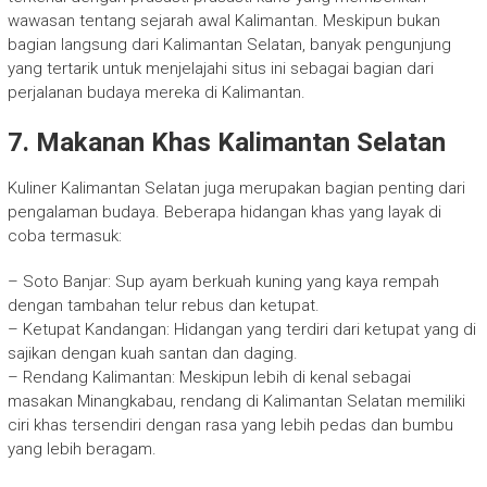
wawasan tentang sejarah awal Kalimantan. Meskipun bukan
bagian langsung dari Kalimantan Selatan, banyak pengunjung
yang tertarik untuk menjelajahi situs ini sebagai bagian dari
perjalanan budaya mereka di Kalimantan.
7. Makanan Khas Kalimantan Selatan
Kuliner Kalimantan Selatan juga merupakan bagian penting dari
pengalaman budaya. Beberapa hidangan khas yang layak di
coba termasuk:
– Soto Banjar: Sup ayam berkuah kuning yang kaya rempah
dengan tambahan telur rebus dan ketupat.
– Ketupat Kandangan: Hidangan yang terdiri dari ketupat yang di
sajikan dengan kuah santan dan daging.
– Rendang Kalimantan: Meskipun lebih di kenal sebagai
masakan Minangkabau, rendang di Kalimantan Selatan memiliki
ciri khas tersendiri dengan rasa yang lebih pedas dan bumbu
yang lebih beragam.