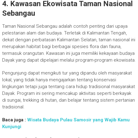
4. Kawasan Ekowisata Taman Nasional
Sebangau
Taman Nasional Sebangau adalah contoh penting dari upaya
pelestarian alam dan budaya. Terletak di Kalimantan Tengah,
dekat dengan perbatasan Kalimantan Selatan, taman nasional ini
merupakan habitat bagi berbagai spesies flora dan fauna,
termasuk orangutan. Kawasan ini juga memiliki kekayaan budaya
Dayak yang dapat dipelajari melalui program-program ekowisata.
Pengunjung dapat mengikuti tur yang dipandu oleh masyarakat
lokal, yang tidak hanya mengajarkan tentang konservasi
lingkungan tetapi juga tentang cara hidup tradisional masyarakat
Dayak. Program ini sering mencakup aktivitas seperti berkayak
di sungai, trekking di hutan, dan belajar tentang sistem pertanian
tradisional.
Baca juga :
Wisata Budaya Pulau Samosir yang Wajib Kamu
Kunjungi