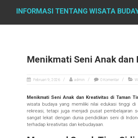
Skip
to
INFORMASI TENTANG WISATA BUDA
content
Menikmati Seni Anak dan K
Februari 9, 2026
admin
0 Komentar
W
Menikmati Seni Anak dan Kreativitas di Taman Ti
wisata budaya yang memiliki nilai edukasi tinggi d
rekreasi, tetapi juga menjadi pusat pembelajaran s
sangat lekat dengan dunia pendidikan seni di Indo
terhadap kreativitas dan kebudayaan.