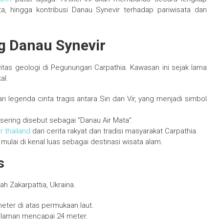
ata, hingga kontribusi Danau Synevir terhadap pariwisata dan
g Danau Synevir
ivitas geologi di Pegunungan Carpathia. Kawasan ini sejak lama
al.
ri legenda cinta tragis antara Sin dan Vir, yang menjadi simbol
sering disebut sebagai “Danau Air Mata”.
r thailand
dari cerita rakyat dan tradisi masyarakat Carpathia.
ulai di kenal luas sebagai destinasi wisata alam.
s
ah Zakarpattia, Ukraina.
meter di atas permukaan laut.
dalaman mencapai 24 meter.