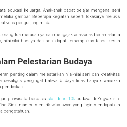
ata edukasi keluarga. Anak-anak dapat belajar mengenal seni
melalui gambar. Beberapa kegiatan seperti lokakarya melukis
eativitas pengunjung muda.
t orang tua merasa nyaman mengajak anak-anak berlama-lama
 nilai-nilai budaya dan seni dapat tersampaikan tanpa kesan
alam Pelestarian Budaya
an penting dalam melestarikan nilai-nilai seni dan kreativitas
pa sekaligus pengingat bahwa budaya tidak hanya diwariskan
an pendidikan.
an pariwisata berbasis
slot depo 10k
budaya di Yogyakarta.
 Tino Sidin mampu menarik wisatawan yang ingin mendapatkan
ga pengetahuan.