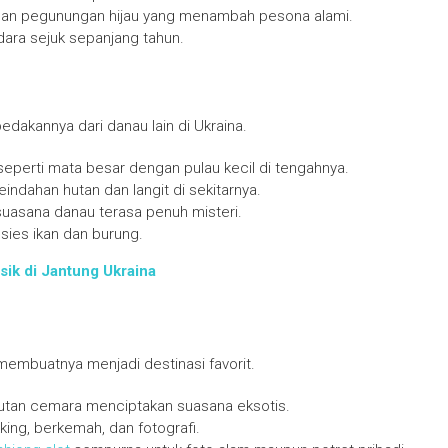
ra dan pegunungan hijau yang menambah pesona alami.
ara sejuk sepanjang tahun.
dakannya dari danau lain di Ukraina.
 seperti mata besar dengan pulau kecil di tengahnya.
eindahan hutan dan langit di sekitarnya.
uasana danau terasa penuh misteri.
sies ikan dan burung.
sik di Jantung Ukraina
membuatnya menjadi destinasi favorit.
tan cemara menciptakan suasana eksotis.
king, berkemah, dan fotografi.