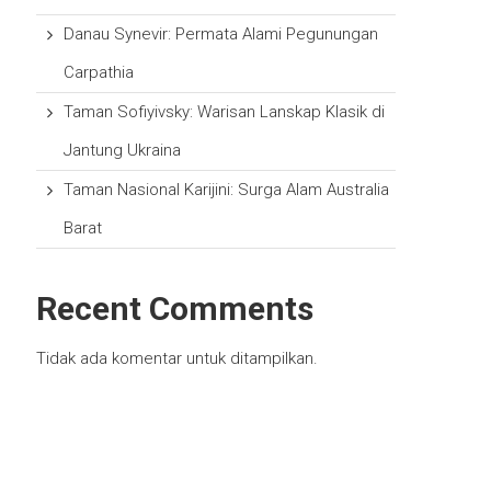
Danau Synevir: Permata Alami Pegunungan
Carpathia
Taman Sofiyivsky: Warisan Lanskap Klasik di
Jantung Ukraina
Taman Nasional Karijini: Surga Alam Australia
Barat
Recent Comments
Tidak ada komentar untuk ditampilkan.