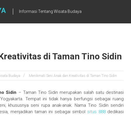
YA
Informasi Tentang Wisata Budaya
reativitas di Taman Tino Sidin
isata Budaya
Menikmati Seni Anak dan Kreativitas di Taman Tino Sidin
no Sidin
– Taman Tino Sidin merupakan salah satu destinasi
i Yogyakarta. Tempat ini tidak hanya berfungsi sebagai ruang
eni, khususnya seni rupa anak-anak. Nama Tino Sidin sendiri
nesia, menjadikan taman ini sebagai simbol
situs 888
dedikasi