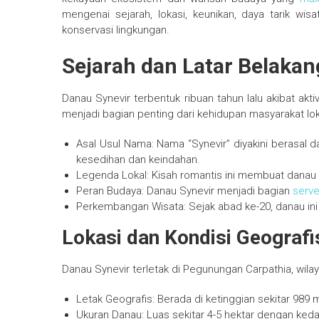
mengenai sejarah, lokasi, keunikan, daya tarik wis
konservasi lingkungan.
Sejarah dan Latar Belakan
Danau Synevir terbentuk ribuan tahun lalu akibat akt
menjadi bagian penting dari kehidupan masyarakat lok
Asal Usul Nama: Nama “Synevir” diyakini berasal da
kesedihan dan keindahan.
Legenda Lokal: Kisah romantis ini membuat danau 
Peran Budaya: Danau Synevir menjadi bagian
serve
Perkembangan Wisata: Sejak abad ke-20, danau ini m
Lokasi dan Kondisi Geografi
Danau Synevir terletak di Pegunungan Carpathia, wilay
Letak Geografis: Berada di ketinggian sekitar 989 
Ukuran Danau: Luas sekitar 4-5 hektar dengan ke