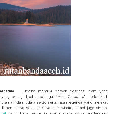
rpathia
– Ukraina memiliki banyak destinasi alam yang
 yang sering disebut sebagai “Mata Carpathia”. Terletak di
norama indah, udara sejuk, serta kisah legenda yang melekat
 bukan hanya sekadar daya tarik wisata, tetapi juga simbol
bet
patut dijaga. Artikel ini akan membahas secara lengkap