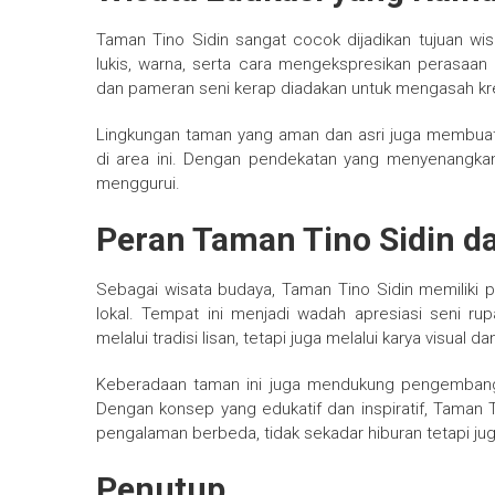
Taman Tino Sidin sangat cocok dijadikan tujuan wis
lukis, warna, serta cara mengekspresikan perasaan 
dan pameran seni kerap diadakan untuk mengasah kr
Lingkungan taman yang aman dan asri juga membua
di area ini. Dengan pendekatan yang menyenangkan,
menggurui.
Peran Taman Tino Sidin d
Sebagai wisata budaya, Taman Tino Sidin memiliki per
lokal. Tempat ini menjadi wadah apresiasi seni ru
melalui tradisi lisan, tetapi juga melalui karya visual d
Keberadaan taman ini juga mendukung pengembang
Dengan konsep yang edukatif dan inspiratif, Taman
pengalaman berbeda, tidak sekadar hiburan tetapi ju
Penutup