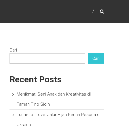
Cari
Cari
Recent Posts
Menikmati Seni Anak dan Kreativitas di
Taman Tino Sidin
Tunnel of Love: Jalur Hijau Penuh Pesona di
Ukraina