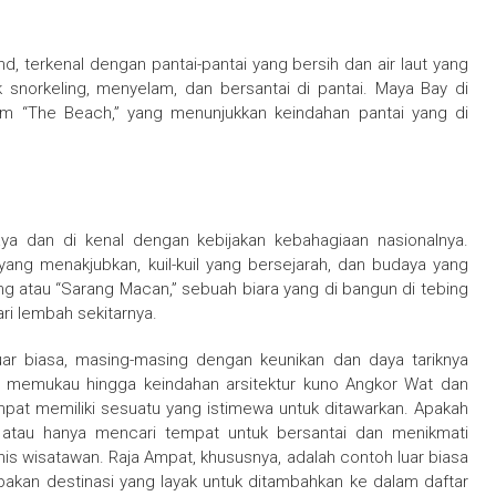
and, terkenal dengan pantai-pantai yang bersih dan air laut yang
uk snorkeling, menyelam, dan bersantai di pantai. Maya Bay di
film “The Beach,” yang menunjukkan keindahan pantai yang di
aya dan di kenal dengan kebijakan kebahagiaan nasionalnya.
g menakjubkan, kuil-kuil yang bersejarah, dan budaya yang
ng atau “Sarang Macan,” sebuah biara yang di bangun di tebing
i lembah sekitarnya.
uar biasa, masing-masing dengan keunikan dan daya tariknya
ng memukau hingga keindahan arsitektur kuno Angkor Wat dan
pat memiliki sesuatu yang istimewa untuk ditawarkan. Apakah
 atau hanya mencari tempat untuk bersantai dan menikmati
enis wisatawan. Raja Ampat, khususnya, adalah contoh luar biasa
pakan destinasi yang layak untuk ditambahkan ke dalam daftar