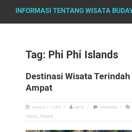
Skip
to
INFORMASI TENTANG WISATA BUDA
content
Tag: Phi Phi Islands
Destinasi Wisata Terindah 
Ampat
Agustus 17, 2024
admin
0 Komentar
,
Islands
Thailand