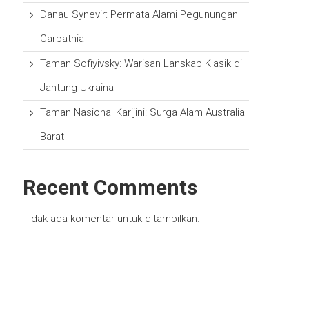
Danau Synevir: Permata Alami Pegunungan
Carpathia
Taman Sofiyivsky: Warisan Lanskap Klasik di
Jantung Ukraina
Taman Nasional Karijini: Surga Alam Australia
Barat
Recent Comments
Tidak ada komentar untuk ditampilkan.