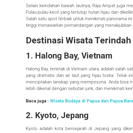
Selain keindahan bawah lautnya, Raja Ampat juga m
Pulau-pulau kecil yang tertutup hutan hijau dan dike
Salah satu spot terbaik untuk menikmati panorama in
tinggi menawarkan pemandangan yang menakjubkan d
Destinasi Wisata Terindah 
1. Halong Bay, Vietnam
Halong Bay, terletak di Vietnam utara, adalah salah s
yang dramatis dan air laut yang hijau toska. Teluk in
menciptakan lanskap yang mempesona. Anda bisa men
lebih dikenal dengan sebutan junk, dan menikmati kei
Baca juga :
Wisata Budaya di Papua dan Papua Bara
2. Kyoto, Jepang
Kyoto adalah kota bersejarah di Jepang yang diken