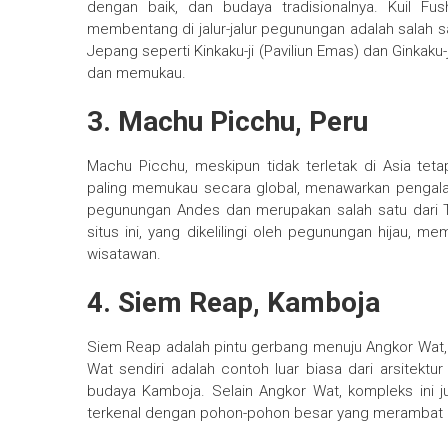
dengan baik, dan budaya tradisionalnya. Kuil Fu
membentang di jalur-jalur pegunungan adalah salah sa
Jepang seperti Kinkaku-ji (Paviliun Emas) dan Ginka
dan memukau.
3. Machu Picchu, Peru
Machu Picchu, meskipun tidak terletak di Asia teta
paling memukau secara global, menawarkan pengalama
pegunungan Andes dan merupakan salah satu dari T
situs ini, yang dikelilingi oleh pegunungan hijau, m
wisatawan.
4. Siem Reap, Kamboja
Siem Reap adalah pintu gerbang menuju Angkor Wat, k
Wat sendiri adalah contoh luar biasa dari arsitekt
budaya Kamboja. Selain Angkor Wat, kompleks ini j
terkenal dengan pohon-pohon besar yang merambat di