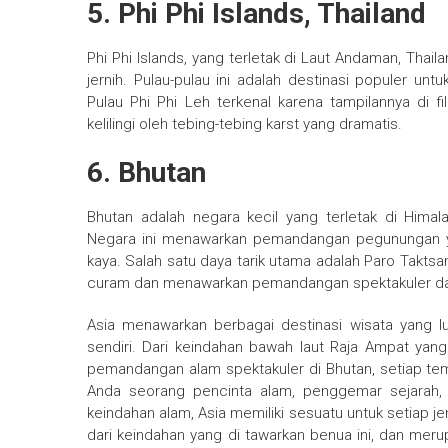
5. Phi Phi Islands, Thailand
Phi Phi Islands, yang terletak di Laut Andaman, Thail
jernih. Pulau-pulau ini adalah destinasi populer unt
Pulau Phi Phi Leh terkenal karena tampilannya di 
kelilingi oleh tebing-tebing karst yang dramatis.
6. Bhutan
Bhutan adalah negara kecil yang terletak di Himal
Negara ini menawarkan pemandangan pegunungan yan
kaya. Salah satu daya tarik utama adalah Paro Taktsa
curam dan menawarkan pemandangan spektakuler dar
Asia menawarkan berbagai destinasi wisata yang l
sendiri. Dari keindahan bawah laut Raja Ampat ya
pemandangan alam spektakuler di Bhutan, setiap tem
Anda seorang pencinta alam, penggemar sejarah,
keindahan alam, Asia memiliki sesuatu untuk setiap j
dari keindahan yang di tawarkan benua ini, dan meru