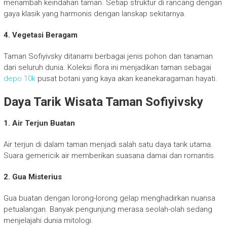
menambah keindahan taman. Setiap struktur di rancang dengan
gaya klasik yang harmonis dengan lanskap sekitarnya.
4. Vegetasi Beragam
Taman Sofiyivsky ditanami berbagai jenis pohon dan tanaman
dari seluruh dunia. Koleksi flora ini menjadikan taman sebagai
depo 10k
pusat botani yang kaya akan keanekaragaman hayati.
Daya Tarik Wisata Taman Sofiyivsky
1. Air Terjun Buatan
Air terjun di dalam taman menjadi salah satu daya tarik utama.
Suara gemericik air memberikan suasana damai dan romantis.
2. Gua Misterius
Gua buatan dengan lorong-lorong gelap menghadirkan nuansa
petualangan. Banyak pengunjung merasa seolah-olah sedang
menjelajahi dunia mitologi.