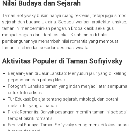
Nilai Budaya dan Sejarah
Taman Sofiyivsky bukan hanya ruang rekreasi, tetapi juga simbol
sejarah dan budaya Ukraina. Sebagai warisan arsitektur lanskap,
taman ini mencerminkan pengaruh Eropa klasik sekaligus
menjadi bagian dari identitas lokal. Kisah cinta di balik
pembangunannya menambah nilai romantis yang membuat
taman ini lebih dari sekadar destinasi wisata.
Aktivitas Populer di Taman Sofiyivsky
Berjalan-jalan di Jalur Lanskap: Menyusuri jalur yang di kelilingi
pepohonan dan patung klasik.
Fotografi: Lanskap taman yang indah menjadi latar sempurna
untuk foto artistik.
Tur Edukasi: Belajar tentang sejarah, mitologi, dan botani
melalui tur yang di pandu.
Piknik Romantis: Banyak pasangan memilih taman ini sebagai
tempat piknik romantis.
Festival Budaya: Taman Sofiyivsky sering menjadi lokasi acara