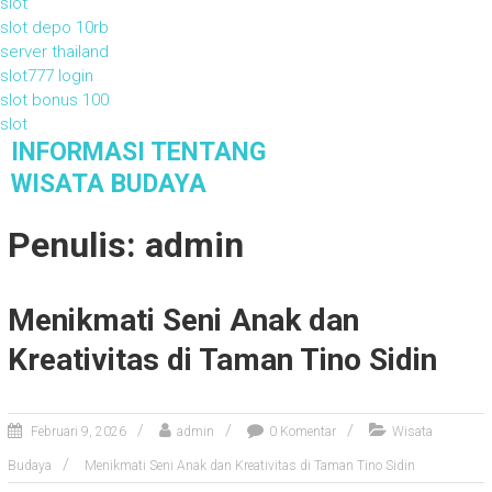
slot
slot depo 10rb
server thailand
slot777 login
slot bonus 100
slot
S
INFORMASI TENTANG
k
WISATA BUDAYA
i
Informasi Tentang Wisata Budaya
p
Penulis:
admin
t
o
c
Menikmati Seni Anak dan
o
n
Kreativitas di Taman Tino Sidin
t
e
n
Februari 9, 2026
admin
0 Komentar
Wisata
t
Budaya
Menikmati Seni Anak dan Kreativitas di Taman Tino Sidin