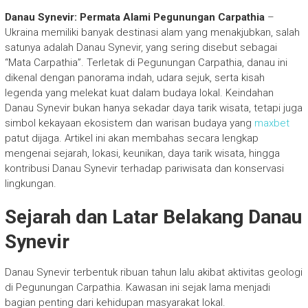
Danau Synevir: Permata Alami Pegunungan Carpathia
–
Ukraina memiliki banyak destinasi alam yang menakjubkan, salah
satunya adalah Danau Synevir, yang sering disebut sebagai
“Mata Carpathia”. Terletak di Pegunungan Carpathia, danau ini
dikenal dengan panorama indah, udara sejuk, serta kisah
legenda yang melekat kuat dalam budaya lokal. Keindahan
Danau Synevir bukan hanya sekadar daya tarik wisata, tetapi juga
simbol kekayaan ekosistem dan warisan budaya yang
maxbet
patut dijaga. Artikel ini akan membahas secara lengkap
mengenai sejarah, lokasi, keunikan, daya tarik wisata, hingga
kontribusi Danau Synevir terhadap pariwisata dan konservasi
lingkungan.
Sejarah dan Latar Belakang Danau
Synevir
Danau Synevir terbentuk ribuan tahun lalu akibat aktivitas geologi
di Pegunungan Carpathia. Kawasan ini sejak lama menjadi
bagian penting dari kehidupan masyarakat lokal.