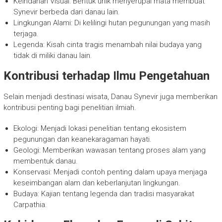
Keindahan Visual: Bentuk unik menyerupai mata membuat
Synevir berbeda dari danau lain.
Lingkungan Alami: Di kelilingi hutan pegunungan yang masih
terjaga.
Legenda: Kisah cinta tragis menambah nilai budaya yang
tidak di miliki danau lain.
Kontribusi terhadap Ilmu Pengetahuan
Selain menjadi destinasi wisata, Danau Synevir juga memberikan
kontribusi penting bagi penelitian ilmiah.
Ekologi: Menjadi lokasi penelitian tentang ekosistem
pegunungan dan keanekaragaman hayati.
Geologi: Memberikan wawasan tentang proses alam yang
membentuk danau.
Konservasi: Menjadi contoh penting dalam upaya menjaga
keseimbangan alam dan keberlanjutan lingkungan.
Budaya: Kajian tentang legenda dan tradisi masyarakat
Carpathia.