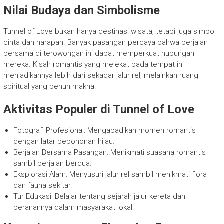
Nilai Budaya dan Simbolisme
Tunnel of Love bukan hanya destinasi wisata, tetapi juga simbol
cinta dan harapan. Banyak pasangan percaya bahwa berjalan
bersama di terowongan ini dapat memperkuat hubungan
mereka. Kisah romantis yang melekat pada tempat ini
menjadikannya lebih dari sekadar jalur rel, melainkan ruang
spiritual yang penuh makna.
Aktivitas Populer di Tunnel of Love
Fotografi Profesional: Mengabadikan momen romantis
dengan latar pepohonan hijau.
Berjalan Bersama Pasangan: Menikmati suasana romantis
sambil berjalan berdua.
Eksplorasi Alam: Menyusuri jalur rel sambil menikmati flora
dan fauna sekitar.
Tur Edukasi: Belajar tentang sejarah jalur kereta dan
peranannya dalam masyarakat lokal.