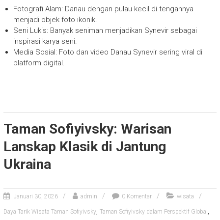
Fotografi Alam: Danau dengan pulau kecil di tengahnya
menjadi objek foto ikonik.
Seni Lukis: Banyak seniman menjadikan Synevir sebagai
inspirasi karya seni.
Media Sosial: Foto dan video Danau Synevir sering viral di
platform digital.
Taman Sofiyivsky: Warisan
Lanskap Klasik di Jantung
Ukraina
Januari 30, 2026
admin
0 Komentar
wisata
,
,
Daya Tarik Wisata Taman Sofiyivsky
Taman Sofiyivsky dalam Perspektif Global