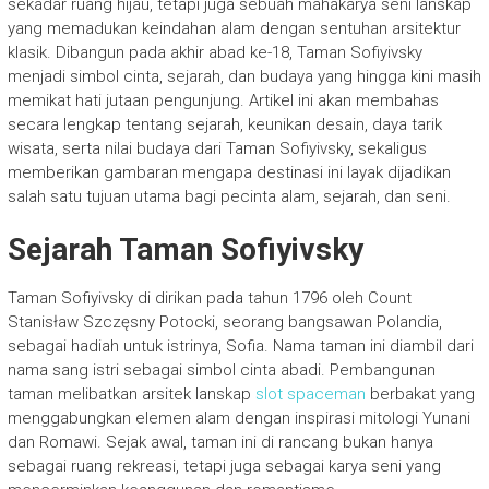
sekadar ruang hijau, tetapi juga sebuah mahakarya seni lanskap
yang memadukan keindahan alam dengan sentuhan arsitektur
klasik. Dibangun pada akhir abad ke-18, Taman Sofiyivsky
menjadi simbol cinta, sejarah, dan budaya yang hingga kini masih
memikat hati jutaan pengunjung. Artikel ini akan membahas
secara lengkap tentang sejarah, keunikan desain, daya tarik
wisata, serta nilai budaya dari Taman Sofiyivsky, sekaligus
memberikan gambaran mengapa destinasi ini layak dijadikan
salah satu tujuan utama bagi pecinta alam, sejarah, dan seni.
Sejarah Taman Sofiyivsky
Taman Sofiyivsky di dirikan pada tahun 1796 oleh Count
Stanisław Szczęsny Potocki, seorang bangsawan Polandia,
sebagai hadiah untuk istrinya, Sofia. Nama taman ini diambil dari
nama sang istri sebagai simbol cinta abadi. Pembangunan
taman melibatkan arsitek lanskap
slot spaceman
berbakat yang
menggabungkan elemen alam dengan inspirasi mitologi Yunani
dan Romawi. Sejak awal, taman ini di rancang bukan hanya
sebagai ruang rekreasi, tetapi juga sebagai karya seni yang