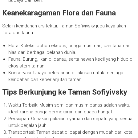
budaya dan seni.
Keanekaragaman Flora dan Fauna
Selain keindahan arsitektur, Taman Sofiyivsky juga kaya akan
flora dan fauna.
Flora: Koleksi pohon eksotis, bunga musiman, dan tanaman
hias dari berbagai belahan dunia.
Fauna: Burung, ikan di danau, serta hewan kecil yang hidup di
ekosistem taman.
Konservasi: Upaya pelestarian di lakukan untuk menjaga
keindahan dan keberlanjutan taman.
Tips Berkunjung ke Taman Sofiyivsky
Waktu Terbaik: Musim semi dan musim panas adalah waktu
ideal karena bunga bermekaran dan cuaca hangat.
Persiapan: Gunakan pakaian nyaman dan sepatu yang sesuai
untuk berjalan jauh.
Transportasi: Taman dapat di capai dengan mudah dari kota