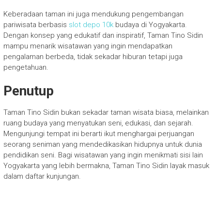
Keberadaan taman ini juga mendukung pengembangan
pariwisata berbasis
slot depo 10k
budaya di Yogyakarta.
Dengan konsep yang edukatif dan inspiratif, Taman Tino Sidin
mampu menarik wisatawan yang ingin mendapatkan
pengalaman berbeda, tidak sekadar hiburan tetapi juga
pengetahuan.
Penutup
Taman Tino Sidin bukan sekadar taman wisata biasa, melainkan
ruang budaya yang menyatukan seni, edukasi, dan sejarah.
Mengunjungi tempat ini berarti ikut menghargai perjuangan
seorang seniman yang mendedikasikan hidupnya untuk dunia
pendidikan seni. Bagi wisatawan yang ingin menikmati sisi lain
Yogyakarta yang lebih bermakna, Taman Tino Sidin layak masuk
dalam daftar kunjungan.