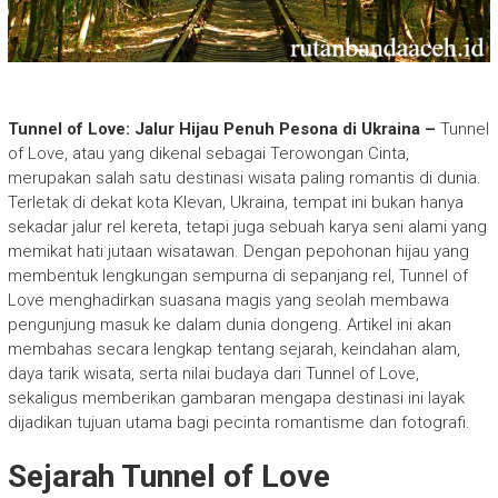
Tunnel of Love: Jalur Hijau Penuh Pesona di Ukraina –
Tunnel
of Love, atau yang dikenal sebagai Terowongan Cinta,
merupakan salah satu destinasi wisata paling romantis di dunia.
Terletak di dekat kota Klevan, Ukraina, tempat ini bukan hanya
sekadar jalur rel kereta, tetapi juga sebuah karya seni alami yang
memikat hati jutaan wisatawan. Dengan pepohonan hijau yang
membentuk lengkungan sempurna di sepanjang rel, Tunnel of
Love menghadirkan suasana magis yang seolah membawa
pengunjung masuk ke dalam dunia dongeng. Artikel ini akan
membahas secara lengkap tentang sejarah, keindahan alam,
daya tarik wisata, serta nilai budaya dari Tunnel of Love,
sekaligus memberikan gambaran mengapa destinasi ini layak
dijadikan tujuan utama bagi pecinta romantisme dan fotografi.
Sejarah Tunnel of Love