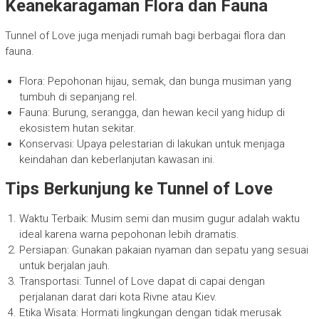
Keanekaragaman Flora dan Fauna
Tunnel of Love juga menjadi rumah bagi berbagai flora dan
fauna.
Flora: Pepohonan hijau, semak, dan bunga musiman yang
tumbuh di sepanjang rel.
Fauna: Burung, serangga, dan hewan kecil yang hidup di
ekosistem hutan sekitar.
Konservasi: Upaya pelestarian di lakukan untuk menjaga
keindahan dan keberlanjutan kawasan ini.
Tips Berkunjung ke Tunnel of Love
Waktu Terbaik: Musim semi dan musim gugur adalah waktu
ideal karena warna pepohonan lebih dramatis.
Persiapan: Gunakan pakaian nyaman dan sepatu yang sesuai
untuk berjalan jauh.
Transportasi: Tunnel of Love dapat di capai dengan
perjalanan darat dari kota Rivne atau Kiev.
Etika Wisata: Hormati lingkungan dengan tidak merusak