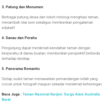
3. Patung dan Monumen
Berbagai patung dewa dan tokoh mitologi menghiasi taman,
menambah nilai seni sekaligus memberikan pengalaman
edukatif.
4. Danau dan Perahu
Pengunjung dapat menikmati keindahan taman dengan
berperahu di danau buatan, memberikan perspektif berbeda
terhadap lanskap.
5. Panorama Romantis
Setiap sudut taman menawarkan pemandangan indah yang
cocok untuk fotografi maupun sekadar menikmati keheningan.
Baca Juga :
Taman Nasional Karijini: Surga Alam Australia
Barat