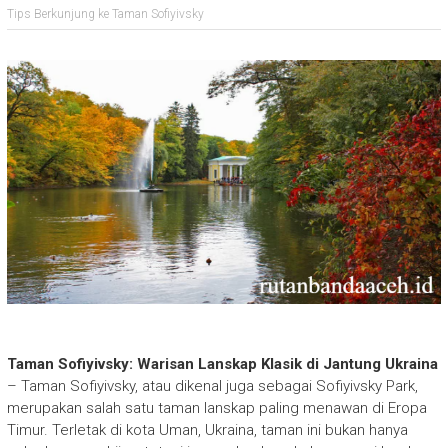
Tips Berkunjung ke Taman Sofiyivsky
Taman Sofiyivsky: Warisan Lanskap Klasik di Jantung Ukraina
– Taman Sofiyivsky, atau dikenal juga sebagai Sofiyivsky Park,
merupakan salah satu taman lanskap paling menawan di Eropa
Timur. Terletak di kota Uman, Ukraina, taman ini bukan hanya