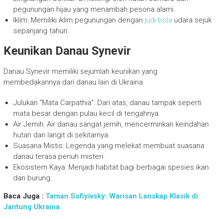
pegunungan hijau yang menambah pesona alami.
Iklim: Memiliki iklim pegunungan dengan
judi bola
udara sejuk
sepanjang tahun.
Keunikan Danau Synevir
Danau Synevir memiliki sejumlah keunikan yang
membedakannya dari danau lain di Ukraina.
Julukan “Mata Carpathia”: Dari atas, danau tampak seperti
mata besar dengan pulau kecil di tengahnya.
Air Jernih: Air danau sangat jernih, mencerminkan keindahan
hutan dan langit di sekitarnya.
Suasana Mistis: Legenda yang melekat membuat suasana
danau terasa penuh misteri.
Ekosistem Kaya: Menjadi habitat bagi berbagai spesies ikan
dan burung.
Baca Juga :
Taman Sofiyivsky: Warisan Lanskap Klasik di
Jantung Ukraina