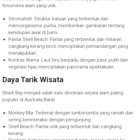
fenomena alam yang unik.
Stromatolit: Struktur batuan yang terbentuk dari
mikroorganisme purba, memberikan gambaran tentang
kehidupan awal di bumi.
Pantai Shell Beach: Pantai yang terbentuk dari miliaran
cangkang kerang kecil, menciptakan pemandangan yang
menakjubkan.
Kontras Warna: Laut biru berpadu dengan pasir putih dan
vegetasi hijau menciptakan panorama spektakuler.
Daya Tarik Wisata
Shark Bay menjadi salah satu destinasi wisata alam paling
populer di Australia Barat.
Monkey Mia: Terkenal dengan lumba-lumba yang ramah dan
sering berinteraksi dengan pengunjung.
Shell Beach: Pantai unik yang terbentuk dari cangkang
kerang.