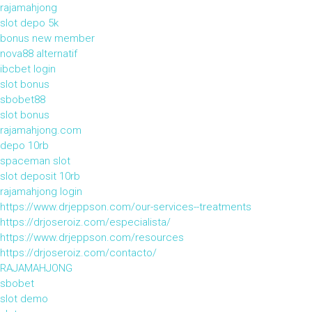
rajamahjong
slot depo 5k
bonus new member
nova88 alternatif
ibcbet login
slot bonus
sbobet88
slot bonus
rajamahjong.com
depo 10rb
spaceman slot
slot deposit 10rb
rajamahjong login
https://www.drjeppson.com/our-services--treatments
https://drjoseroiz.com/especialista/
https://www.drjeppson.com/resources
https://drjoseroiz.com/contacto/
RAJAMAHJONG
sbobet
slot demo