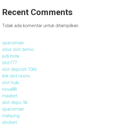
Recent Comments
Tidak ada komentar untuk ditampilkan.
spaceman
situs slot demo
judi bola
slot777
slot deposit 10rb
link slot resmi
slot hoki
nova88
maxbet
slot depo 5k
spaceman
mahjong
sbobet