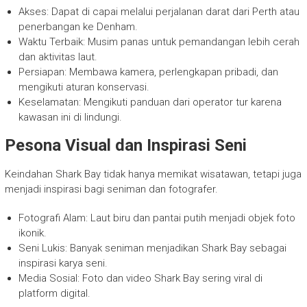
Akses: Dapat di capai melalui perjalanan darat dari Perth atau
penerbangan ke Denham.
Waktu Terbaik: Musim panas untuk pemandangan lebih cerah
dan aktivitas laut.
Persiapan: Membawa kamera, perlengkapan pribadi, dan
mengikuti aturan konservasi.
Keselamatan: Mengikuti panduan dari operator tur karena
kawasan ini di lindungi.
Pesona Visual dan Inspirasi Seni
Keindahan Shark Bay tidak hanya memikat wisatawan, tetapi juga
menjadi inspirasi bagi seniman dan fotografer.
Fotografi Alam: Laut biru dan pantai putih menjadi objek foto
ikonik.
Seni Lukis: Banyak seniman menjadikan Shark Bay sebagai
inspirasi karya seni.
Media Sosial: Foto dan video Shark Bay sering viral di
platform digital.