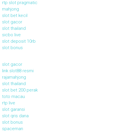
rtp slot pragmatic
mahjong
slot bet kecil
slot gacor
slot thailand
sicbo live
slot deposit 10rb
slot bonus
slot gacor
link slot88 resmi
rajamahjong
slot thailand
slot bet 200 perak
toto macau
rtp live
slot garansi
slot qris dana
slot bonus
spaceman