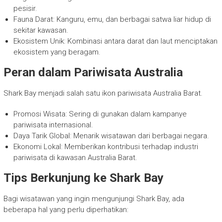
pesisir.
Fauna Darat: Kanguru, emu, dan berbagai satwa liar hidup di
sekitar kawasan.
Ekosistem Unik: Kombinasi antara darat dan laut menciptakan
ekosistem yang beragam.
Peran dalam Pariwisata Australia
Shark Bay menjadi salah satu ikon pariwisata Australia Barat.
Promosi Wisata: Sering di gunakan dalam kampanye
pariwisata internasional.
Daya Tarik Global: Menarik wisatawan dari berbagai negara.
Ekonomi Lokal: Memberikan kontribusi terhadap industri
pariwisata di kawasan Australia Barat.
Tips Berkunjung ke Shark Bay
Bagi wisatawan yang ingin mengunjungi Shark Bay, ada
beberapa hal yang perlu diperhatikan: