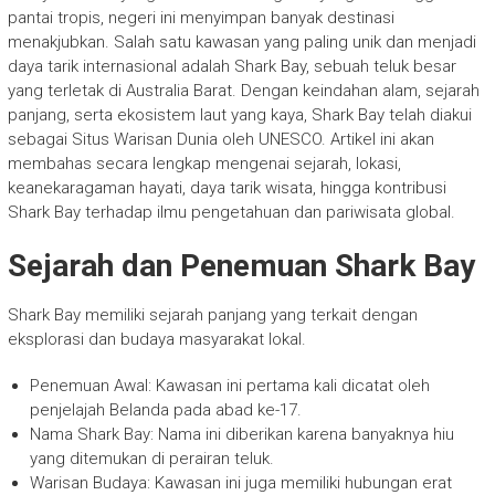
pantai tropis, negeri ini menyimpan banyak destinasi
menakjubkan. Salah satu kawasan yang paling unik dan menjadi
daya tarik internasional adalah Shark Bay, sebuah teluk besar
yang terletak di Australia Barat. Dengan keindahan alam, sejarah
panjang, serta ekosistem laut yang kaya, Shark Bay telah diakui
sebagai Situs Warisan Dunia oleh UNESCO. Artikel ini akan
membahas secara lengkap mengenai sejarah, lokasi,
keanekaragaman hayati, daya tarik wisata, hingga kontribusi
Shark Bay terhadap ilmu pengetahuan dan pariwisata global.
Sejarah dan Penemuan Shark Bay
Shark Bay memiliki sejarah panjang yang terkait dengan
eksplorasi dan budaya masyarakat lokal.
Penemuan Awal: Kawasan ini pertama kali dicatat oleh
penjelajah Belanda pada abad ke-17.
Nama Shark Bay: Nama ini diberikan karena banyaknya hiu
yang ditemukan di perairan teluk.
Warisan Budaya: Kawasan ini juga memiliki hubungan erat