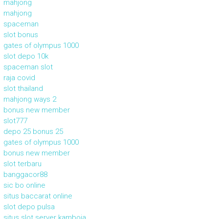
mahjong
mahjong
spaceman
slot bonus
gates of olympus 1000
slot depo 10k
spaceman slot
raja covid
slot thailand
mahjong ways 2
bonus new member
slot777
depo 25 bonus 25
gates of olympus 1000
bonus new member
slot terbaru
banggacor88
sic bo online
situs baccarat online
slot depo pulsa
situs slot server kamboja