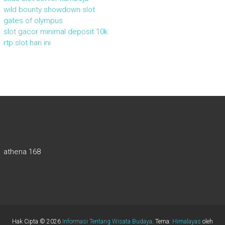
wild bounty showdown slot
gates of olympus
slot gacor minimal deposit 10k
rtp slot hari ini
athena 168
Hak Cipta © 2026
Informasi Tentang Wisata Budaya
. Tema:
Himalayas
oleh