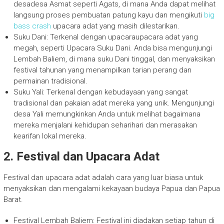
desadesa Asmat seperti Agats, di mana Anda dapat melihat
langsung proses pembuatan patung kayu dan mengikuti
big
bass crash
upacara adat yang masih dilestarikan.
Suku Dani: Terkenal dengan upacaraupacara adat yang
megah, seperti Upacara Suku Dani. Anda bisa mengunjungi
Lembah Baliem, di mana suku Dani tinggal, dan menyaksikan
festival tahunan yang menampilkan tarian perang dan
permainan tradisional.
Suku Yali: Terkenal dengan kebudayaan yang sangat
tradisional dan pakaian adat mereka yang unik. Mengunjungi
desa Yali memungkinkan Anda untuk melihat bagaimana
mereka menjalani kehidupan seharihari dan merasakan
kearifan lokal mereka.
2. Festival dan Upacara Adat
Festival dan upacara adat adalah cara yang luar biasa untuk
menyaksikan dan mengalami kekayaan budaya Papua dan Papua
Barat.
Festival Lembah Baliem: Festival ini diadakan setiap tahun di