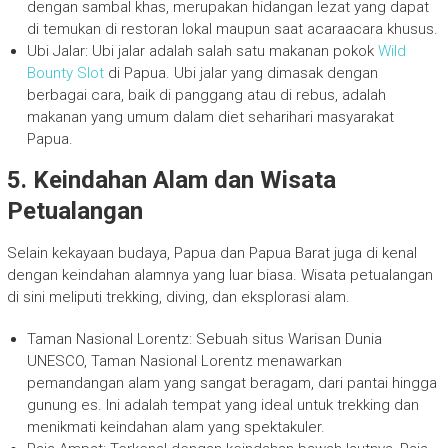
dengan sambal khas, merupakan hidangan lezat yang dapat
di temukan di restoran lokal maupun saat acaraacara khusus.
Ubi Jalar: Ubi jalar adalah salah satu makanan pokok
Wild
Bounty Slot
di Papua. Ubi jalar yang dimasak dengan
berbagai cara, baik di panggang atau di rebus, adalah
makanan yang umum dalam diet seharihari masyarakat
Papua.
5. Keindahan Alam dan Wisata
Petualangan
Selain kekayaan budaya, Papua dan Papua Barat juga di kenal
dengan keindahan alamnya yang luar biasa. Wisata petualangan
di sini meliputi trekking, diving, dan eksplorasi alam.
Taman Nasional Lorentz: Sebuah situs Warisan Dunia
UNESCO, Taman Nasional Lorentz menawarkan
pemandangan alam yang sangat beragam, dari pantai hingga
gunung es. Ini adalah tempat yang ideal untuk trekking dan
menikmati keindahan alam yang spektakuler.