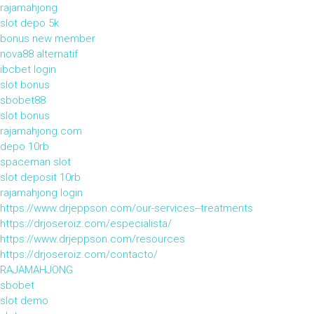
rajamahjong
slot depo 5k
bonus new member
nova88 alternatif
ibcbet login
slot bonus
sbobet88
slot bonus
rajamahjong.com
depo 10rb
spaceman slot
slot deposit 10rb
rajamahjong login
https://www.drjeppson.com/our-services--treatments
https://drjoseroiz.com/especialista/
https://www.drjeppson.com/resources
https://drjoseroiz.com/contacto/
RAJAMAHJONG
sbobet
slot demo