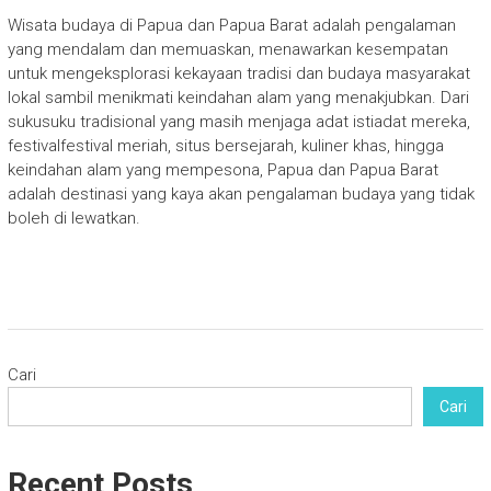
Wisata budaya di Papua dan Papua Barat adalah pengalaman
yang mendalam dan memuaskan, menawarkan kesempatan
untuk mengeksplorasi kekayaan tradisi dan budaya masyarakat
lokal sambil menikmati keindahan alam yang menakjubkan. Dari
sukusuku tradisional yang masih menjaga adat istiadat mereka,
festivalfestival meriah, situs bersejarah, kuliner khas, hingga
keindahan alam yang mempesona, Papua dan Papua Barat
adalah destinasi yang kaya akan pengalaman budaya yang tidak
boleh di lewatkan.
Cari
Cari
Recent Posts