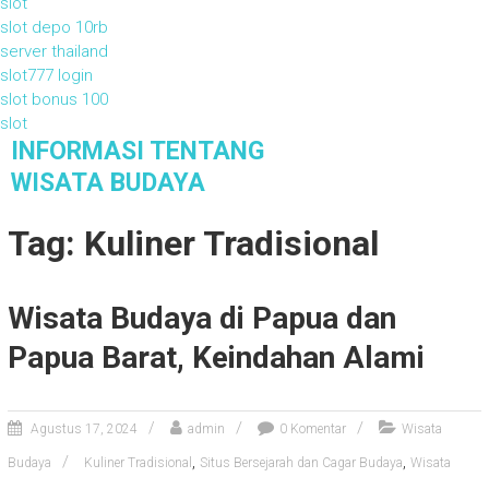
slot
slot depo 10rb
server thailand
slot777 login
slot bonus 100
slot
S
INFORMASI TENTANG
k
WISATA BUDAYA
i
Informasi Tentang Wisata Budaya
p
Tag: Kuliner Tradisional
t
o
c
Wisata Budaya di Papua dan
o
n
Papua Barat, Keindahan Alami
t
e
n
Agustus 17, 2024
admin
0 Komentar
Wisata
t
,
,
Budaya
Kuliner Tradisional
Situs Bersejarah dan Cagar Budaya
Wisata