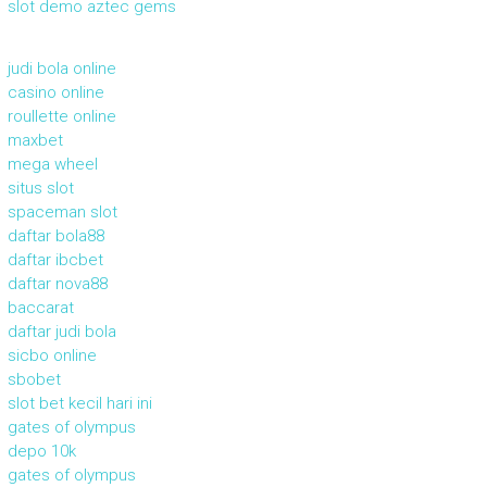
slot demo aztec gems
judi bola online
casino online
roullette online
maxbet
mega wheel
situs slot
spaceman slot
daftar bola88
daftar ibcbet
daftar nova88
baccarat
daftar judi bola
sicbo online
sbobet
slot bet kecil hari ini
gates of olympus
depo 10k
gates of olympus